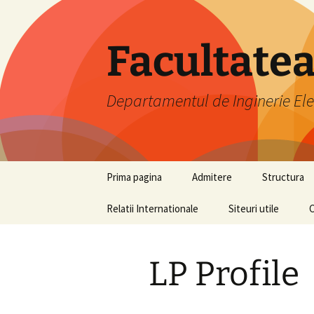
Skip
to
content
Facultatea
Departamentul de Inginerie Elec
Prima pagina
Admitere
Structura
Relatii Internationale
Siteuri utile
Director D
Laboratoar
LP Profile
Consiliul d
Personal did
auxiliar