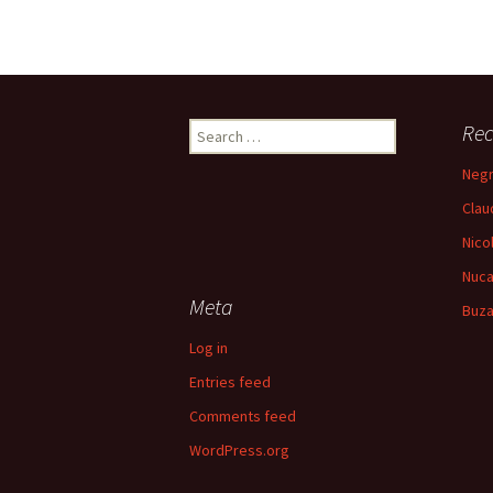
Secretariat
Concursuri 
Search
Rec
for:
Negr
Clau
Nico
Nuca
Meta
Buza
Log in
Entries feed
Comments feed
WordPress.org