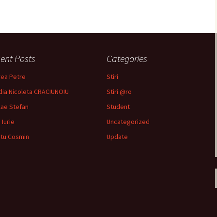
Filiera Francofona
Ghidul studentului
in derulare
ent Posts
Categories
ea Petre
Stiri
dia Nicoleta CRACIUNOIU
Stiri @ro
lae Stefan
Student
 Iurie
Uncategorized
tu Cosmin
Update