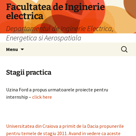
Skip
Facultatea de Inginerie
to
electrica
content
Departamentul de Inginerie Electrica,
Energetica si Aerospatiala
Search
Menu
for:
Stagii practica
Uzina Ford a propus urmatoarele proiecte pentru
internship –
click here
Universitatea din Craiova a primit de la Dacia propunerile
pentru temele de stagiu 2011. Avand in vedere ca aceste